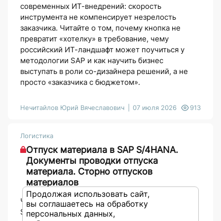
современных ИТ-внедрений: скорость
инструмента не компенсирует незрелость
заказчика. Читайте о том, почему кнопка не
превратит «хотелку» в требование, чему
российский ИТ-ландшафт может поучиться у
методологии SAP и как научить бизнес
выступать в роли со-дизайнера решений, а не
просто «заказчика с бюджетом».
Нечитайлов Юрий Вячеславович
07 июля 2026
913
Логистика
Отпуск материала в SAP S/4HANA.
Документы проводки отпуска
материала. Сторно отпусков
материалов
Продолжая использовать сайт,
Что на самом деле происходит в «недрах» SAP
вы соглашаетесь на обработку
S/4HANA, когда пользователь проводит отпуск
персональных данных,