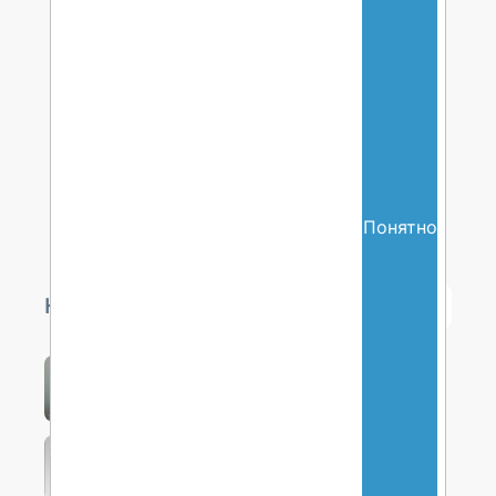
Понятно
Наши авторы
Горьков
Денис
1330
Хаккинг
Ксавье