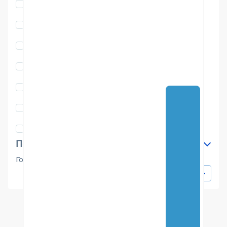
Статьи
2176
Авторские колонки
782
Интервью
25
Материалы мероприятий
1288
Вебинары
360
Исследования
18
Истории успеха
6
Период публикации
Год
от
до