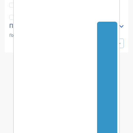
Исследования
18
Истории успеха
6
Период публикации
Год
от
до