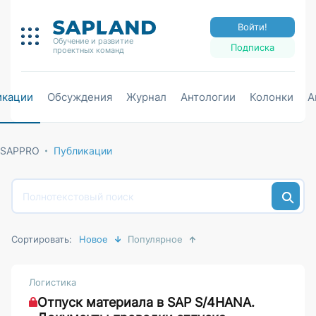
Войти!
Обучение и развитие
Подписка
проектных команд
икации
Обсуждения
Журнал
Антологии
Колонки
А
SAPPRO
Публикации
Сортировать:
Новое
Популярное
Логистика
Отпуск материала в SAP S/4HANA.