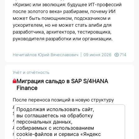
«Кризис или эволюция: будущее ИТ-профессий
после золотого века» разбираем, почему ИИ
может быть помощником, подсказчиком и
ускорителем, но не может стать алиби для
разработчика, архитектора, тестировщика,
руководителя разработки или организации.
Нечитайлов Юрий Вячеславович
09 июня 2026
714
Учёт и отчётность
Миграция сальдо в SAP S/4HANA
Finance
После переноса позиций в новую структуру
данных ключевым этапом перехода на SAP
Продолжая использовать сайт,
S/4HANA Finance становится миграция сальдо.
вы соглашаетесь на обработку
Автор наглядно разбирает этот процесс: как
персональных данных,
дельта-итоги Главной книги и контроллинга
собираемых с использованием
cookie-файлов и сервиса «Яндекс
переносятся в универсальную таблицу ACDOCA,