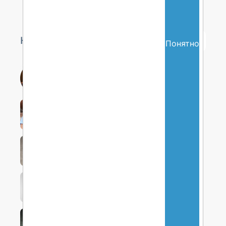
Наши авторы
Понятно
Харди
Пол
993
Пименов
Сергей
Валерьевич
359
Дарн
Сандеш
310
Хаесендонкс
Мишель
630
Эсейни
Кехинде