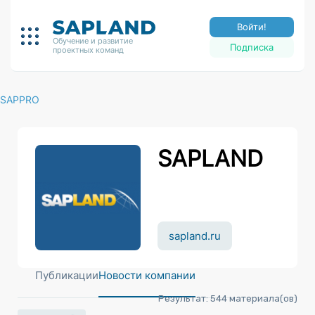
Войти!
Обучение и развитие
Подписка
проектных команд
SAPPRO
SAPLAND
sapland.ru
Публикации
Новости компании
Результат:
544
материала(ов)