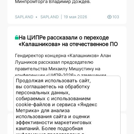
Минпромторга Владимир Дождев.
SAPLAND
SAPLAND
19 мая 2026
103
На ЦИПРе рассказали о переходе
«Калашникова» на отечественное ПО
Гендиректор концерна «Калашников» Алан
Лушников рассказал председателю
правительства Михаилу Мишустину на
конференции «ЦИПР-2026» о замещении
Продолжая использовать сайт,
иностранных ERP и PLM-систем на
вы соглашаетесь на обработку
отечественные.
персональных данных,
собираемых с использованием
cookie-файлов и сервиса «Яндекс
SAPLAND
SAPLAND
18 мая 2026
145
Метрика» для анализа
использования сайта и оценки
эффективности маркетинговых
«Новороссийский морской торговый
кампаний. Более подробная
порт» построил уникальную ERP-