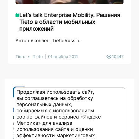
Let’s talk Enterprise Mobility. Решения
Tieto в области мобильных
приложений
Антон Яковлев, Tieto Russia.
Tieto
Tieto
01 ноября 2011
10447
Продолжая использовать сайт,
вы соглашаетесь на обработку
персональных данных,
собираемых с использованием
cookie-файлов и сервиса «Яндекс
Публикации
Учебный центр
Метрика» для анализа
Публикации
Учебный центр
использования сайта и оценки
Обсуждения
Выбрать обучение
Журнал
Форматы и опции
эффективности маркетинговых
Антологии