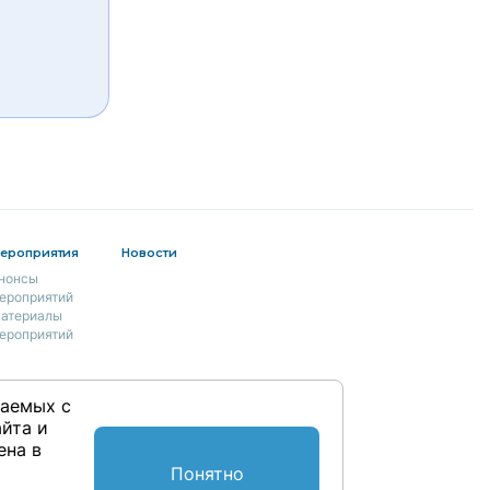
ероприятия
Новости
нонсы
ероприятий
атериалы
ероприятий
раемых с
йта и
ена в
Понятно