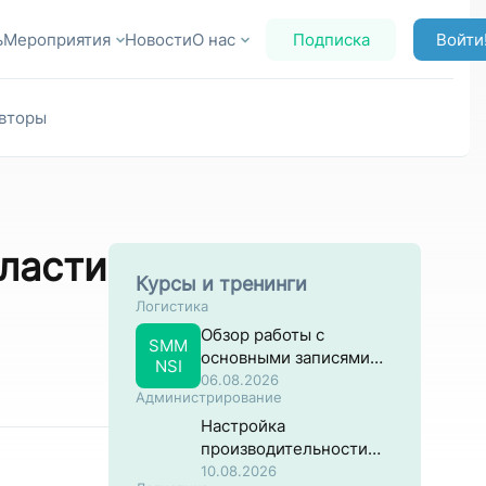
ь
Мероприятия
Новости
О нас
Подписка
Войти
вторы
бласти
Курсы и тренинги
Логистика
Обзор работы с
SMM
основными записями
NSI
материалов в разрезе
06.08.2026
Администрирование
закупок
Настройка
производительности
систем на основе SAP
10.08.2026