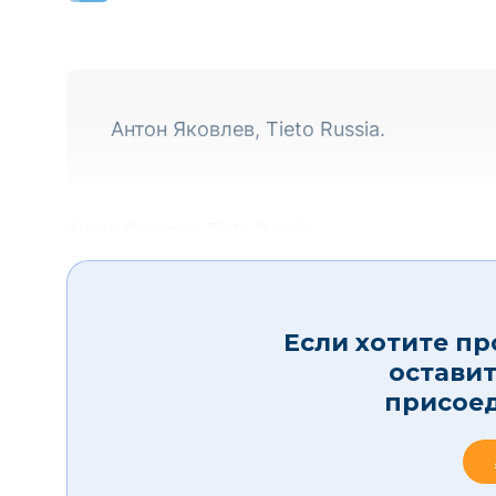
Антон Яковлев, Tieto Russia.
Антон Яковлев, Tieto Russia.
Если хотите пр
остави
присое