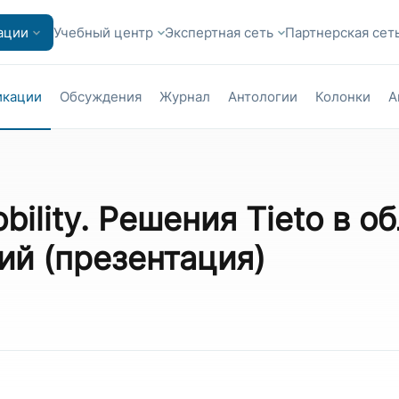
ации
Учебный центр
Экспертная сеть
Партнерская сет
икации
Обсуждения
Журнал
Антологии
Колонки
А
Mobility. Решения Tieto в о
й (презентация)