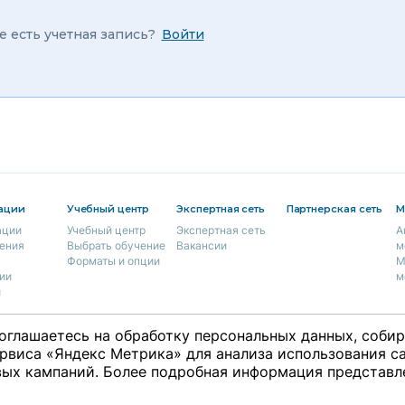
е есть учетная запись?
Войти
ации
Учебный центр
Экспертная сеть
Партнерская сеть
М
ации
Учебный центр
Экспертная сеть
А
ения
Выбрать обучение
Вакансии
м
Форматы и опции
М
ии
м
и
оглашаетесь на обработку персональных данных, соби
рвиса «Яндекс Метрика» для анализа использования са
ция
ых кампаний. Более подробная информация представл
ки
ты