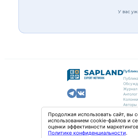
У вас уж
Публик
Публик
Обсужд
Журнал
Антолог
Колонк
Авторы
Продолжая использовать сайт, вы с
О нас
использованием cookie-файлов и се
Концеп
оценки эффективности маркетингов
Полити
Контак
Политике конфиденциальности
.