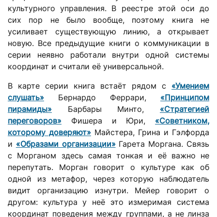
культурного управления. В реестре этой оси до
сих пор не было вообще, поэтому книга не
усиливает существующую линию, а открывает
новую. Все предыдущие книги о коммуникации в
серии неявно работали внутри одной системы
координат и считали её универсальной.
В карте серии книга встаёт рядом с
«Умением
слушать»
Бернардо Феррари,
«Принципом
пирамиды»
Барбары Минто,
«Стратегией
переговоров»
Фишера и Юри,
«Советником,
которому доверяют»
Майстера, Грина и Гэлфорда
и
«Образами организации»
Гарета Моргана. Связь
с Морганом здесь самая тонкая и её важно не
перепутать. Морган говорит о культуре как об
одной из метафор, через которую наблюдатель
видит организацию изнутри. Мейер говорит о
другом: культура у неё это измеримая система
координат поведения между группами, а не линза