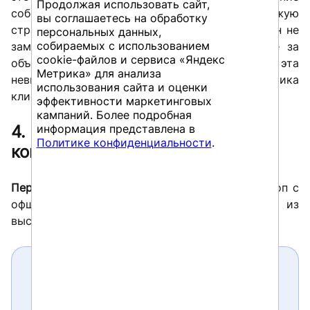
Продолжая использовать сайт,
собственной позиции на шкалах. Чужую
вы соглашаетесь на обработку
странность он замечает сразу. Свою норму он не
персональных данных,
собираемых с использованием
замечает никогда, потому что принимает её за
cookie-файлов и сервиса «Яндекс
объективную точку отсчёта, и именно эта
Метрика» для анализа
невидимая собственная позиция, а не экзотика
использования сайта и оценки
клиента, чаще всего ломает коммуникацию.
эффективности маркетинговых
кампаний. Более подробная
информация представлена в
4. Применение в практике SAP-
Политике конфиденциальности
.
консультанта
Первая проектная ситуация
это fit-gap воркшоп с
офшорной командой разработки из
высококонтекстной и иерархичной
Если хотите прочитать статью
полностью и оставить свои