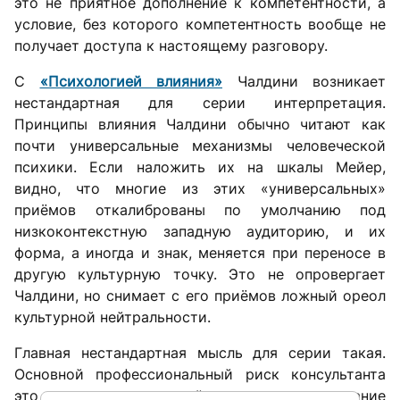
это не приятное дополнение к компетентности, а
условие, без которого компетентность вообще не
получает доступа к настоящему разговору.
С
«Психологией влияния»
Чалдини возникает
нестандартная для серии интерпретация.
Принципы влияния Чалдини обычно читают как
почти универсальные механизмы человеческой
психики. Если наложить их на шкалы Мейер,
видно, что многие из этих «универсальных»
приёмов откалиброваны по умолчанию под
низкоконтекстную западную аудиторию, и их
форма, а иногда и знак, меняется при переносе в
другую культурную точку. Это не опровергает
Чалдини, но снимает с его приёмов ложный ореол
культурной нейтральности.
Главная нестандартная мысль для серии такая.
Основной профессиональный риск консультанта
это не незнание чужой культуры, а незнание