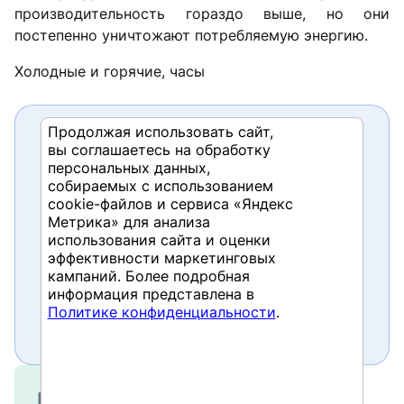
производительность гораздо выше, но они
постепенно уничтожают потребляемую энергию.
Холодные и горячие, часы
Продолжая использовать сайт,
вы соглашаетесь на обработку
Если хотите прочитать статью
персональных данных,
полностью и оставить свои
собираемых с использованием
cookie-файлов и сервиса «Яндекс
комментарии присоединяйтесь
Метрика» для анализа
к
sapland
использования сайта и оценки
эффективности маркетинговых
Зарегистрироваться
кампаний. Более подробная
информация представлена в
У вас уже есть учетная запись?
Политике конфиденциальности
.
Войти
Курсы и тренинги