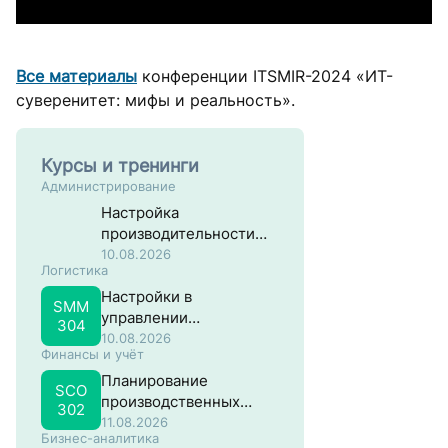
Все материалы
конференции ITSMIR-2024 «ИТ-
суверенитет: мифы и реальность».
Курсы и тренинги
Администрирование
Настройка
производительности
систем на основе SAP
10.08.2026
Логистика
NW ABAP
Настройки в
SMM
управлении
304
материальными
10.08.2026
Финансы и учёт
потоками в SAP
Планирование
SCO
производственных
302
затрат в SAP
11.08.2026
Бизнес-аналитика