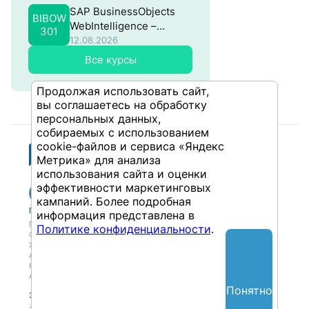
SAP BusinessObjects
BIBOW
WebIntelligence –
301
Продвинутый
12.08.2026
Все курсы
Продолжая использовать сайт,
вы соглашаетесь на обработку
персональных данных,
собираемых с использованием
cookie-файлов и сервиса «Яндекс
Метрика» для анализа
использования сайта и оценки
эффективности маркетинговых
кампаний. Более подробная
Публикации
Учебный центр
информация представлена в
Публикации
Учебный центр
Политике конфиденциальности
.
Обсуждения
Выбрать обучение
Журнал
Форматы и опции
Антологии
Колонки
Авторы
Понятно
Экспертная сеть
Партнерская сеть