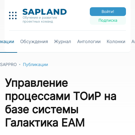
Войти!
Обучение и развитие
Подписка
проектных команд
икации
Обсуждения
Журнал
Антологии
Колонки
А
SAPPRO
Публикации
Управление
процессами ТОиР на
базе системы
Галактика ЕАМ