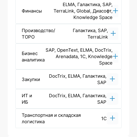
ELMA, Галактика, SAP,
Финансы
TerraLink, Global, Диасофт,
Knowledge Space
Производство/
Галактика, SAP,
ТОРО
TerraLink
SAP, OpenText, ELMA, DocTrix,
Бизнес
Arenadata, 1С, Knowledge
аналитика
Space
DocTrix, ELMA, Галактика,
Закупки
SAP
ИТ и
DocTrix, ELMA, Галактика,
ИБ
SAP
Транспортная и складская
1С
логистика