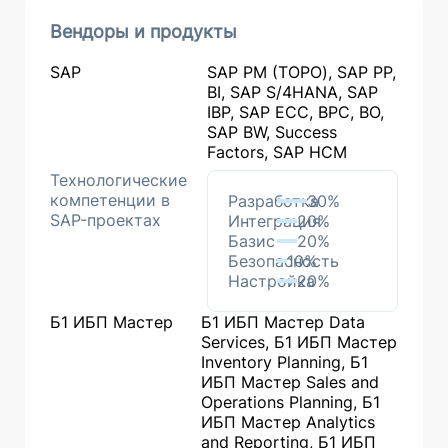
Вендоры и продукты
SAP
SAP PM (ТОРО), SAP PP,
BI, SAP S/4HANA, SAP
IBP, SAP ECC, BPC, BO,
SAP BW, Success
Factors, SAP HCM
Технологические
компетенции в
Разработка
30%
SAP-проектах
Интеграция
20%
Базис
20%
Безопасность
10%
Настройка
20%
Б1 ИБП Мастер
Б1 ИБП Мастер Data
Services, Б1 ИБП Мастер
Inventory Planning, Б1
ИБП Мастер Sales and
Operations Planning, Б1
ИБП Мастер Analytics
and Reporting, Б1 ИБП