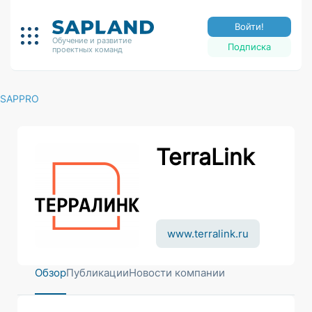
Войти!
Обучение и развитие
Подписка
проектных команд
SAPPRO
TerraLink
www.terralink.ru
Обзор
Публикации
Новости компании