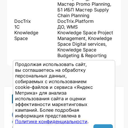
Мастер Promo Planning,
Б1 ИБП Мастер Supply
Chain Planning
DocTrix
DocTrix.Platform
1С
ДО, WMS
Knowledge
Knowledge Space Project
Space
Management, Knowledge
Space Digital services,
Knowledge Space
Budgeting & Reporting
Продолжая использовать сайт,
вы соглашаетесь на обработку
персональных данных,
собираемых с использованием
cookie-файлов и сервиса «Яндекс
Метрика» для анализа
использования сайта и оценки
эффективности маркетинговых
кампаний. Более подробная
информация представлена в
Политике конфиденциальности
.
Публикации
Учебный центр
Публикации
Учебный центр