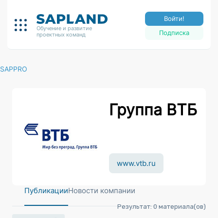
Войти!
Обучение и развитие
Подписка
проектных команд
SAPPRO
Группа ВТБ
www.vtb.ru
Публикации
Новости компании
Результат:
0
материала(ов)