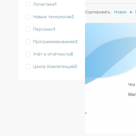
Логистика
1
Сортировать:
Новое
Новые технологии
2
Персонал
1
Программирование
3
Учёт и отчётность
6
Центр Компетенций
2