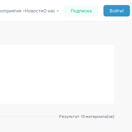
роприятия
Новости
О нас
Подписка
Войти!
Результат:
13
материала(ов)