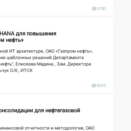
5792
 HANA для повышения
ом нефть»
ной ИТ архитектуре, ОАО «Газпром нефть»,
огии шаблонных решений Департамента
ефть", Елисеева Мадина , Зам. Директора
чук О.Я., ИТСК
6525
онсолидации для нефтегазовой
инансовой отчетности и методологии, ОАО