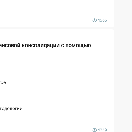
4566
ансовой консолидации с помощью
уре
етодологии
4249