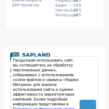
компетенции в
Разработка
25%
SAP-проектах
Базис
25%
Настройка
25%
Интеграция
25%
Продолжая использовать сайт,
вы соглашаетесь на обработку
персональных данных,
собираемых с использованием
Публикации
Учебный центр
cookie-файлов и сервиса «Яндекс
Публикации
Учебный центр
Метрика» для анализа
Обсуждения
Выбрать обучение
использования сайта и оценки
Журнал
Форматы и опции
Антологии
эффективности маркетинговых
Колонки
кампаний. Более подробная
Авторы
информация представлена в
Экспертная сеть
Партнерская сеть
Политике конфиденциальности
.