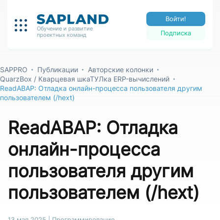
Войти!
Обучение и развитие
Подписка
проектных команд
SAPPRO
Публикации
Авторские колонки
QuarzBox / Кварцевая шкаТУЛка ERP-вычислений
ReadABAP: Отладка онлайн-процесса пользователя другим
пользователем (/hext)
ReadABAP: Отладка
онлайн-процесса
пользователя другим
пользователем (/hext)
13 мая 2025
|
Программирование