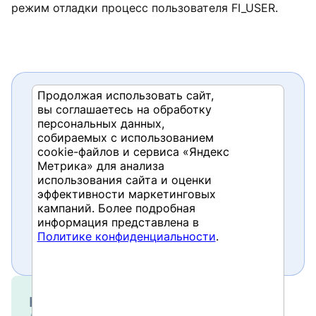
режим отладки процесс пользователя FI_USER.
Продолжая использовать сайт,
вы соглашаетесь на обработку
Если хотите прочитать статью
персональных данных,
полностью и оставить свои
собираемых с использованием
cookie-файлов и сервиса «Яндекс
комментарии присоединяйтесь
Метрика» для анализа
к
sapland
использования сайта и оценки
эффективности маркетинговых
Зарегистрироваться
кампаний. Более подробная
информация представлена в
У вас уже есть учетная запись?
Политике конфиденциальности
.
Войти
Курсы и тренинги