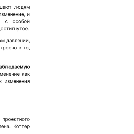
ешают людям
изменение, и
т с особой
остигнутое.
ом давлении,
троено в то,
аблюдаемую
менение как
ак изменения
т проектного
ена. Коттер