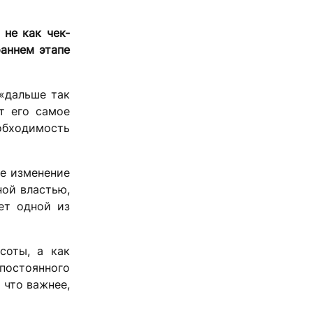
т
не как чек-
раннем этапе
 «дальше так
т его самое
обходимость
ое изменение
ной властью,
ет одной из
соты, а как
постоянного
 что важнее,