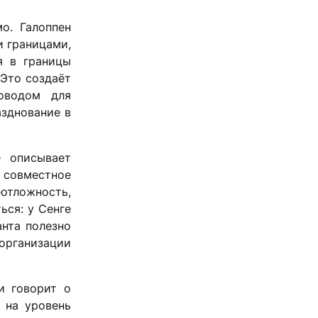
о. Галоппен
и границами,
я в границы
 Это создаёт
поводом для
азднование в
е описывает
 совместное
еотложность,
ься: у Сенге
анта полезно
 организации
и говорит о
 на уровень