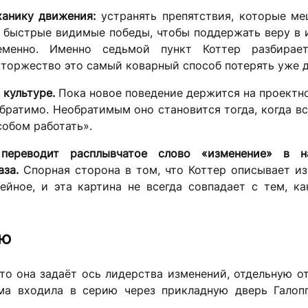
ханику движения:
устранять препятствия, которые м
ь быстрые видимые победы, чтобы поддержать веру в 
еменно. Именно седьмой пункт Коттер разбирае
торжество это самый коварный способ потерять уже д
 культуре.
Пока новое поведение держится на проектн
братимо. Необратимым оно становится тогда, когда вс
собом работать».
переводит расплывчатое слово «изменение» в н
за.
Спорная сторона в том, что Коттер описывает из
ейное, и эта картина не всегда совпадает с тем, к
ию
что она задаёт ось лидерства изменений, отдельную о
ма входила в серию через прикладную дверь Галопп