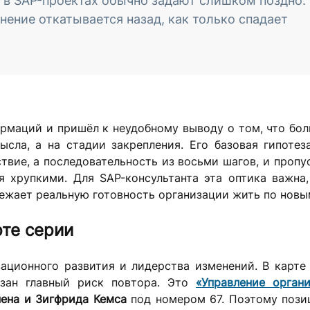
й в SAP-проектах обычно задают слишком поздно:
ение откатывается назад, как только спадает
рмаций и пришёл к неудобному выводу о том, что бо
сла, а на стадии закрепления. Его базовая гипотез
твие, а последовательность из восьми шагов, и пропу
 хрупкими. Для SAP-консультанта эта оптика важна,
режает реальную готовность организации жить по новы
рте серии
ационного развития и лидерства изменений. В карте
язан главный риск повтора. Это
«Управление орган
ена и Зигфрида Кемса
под номером 67. Поэтому пози