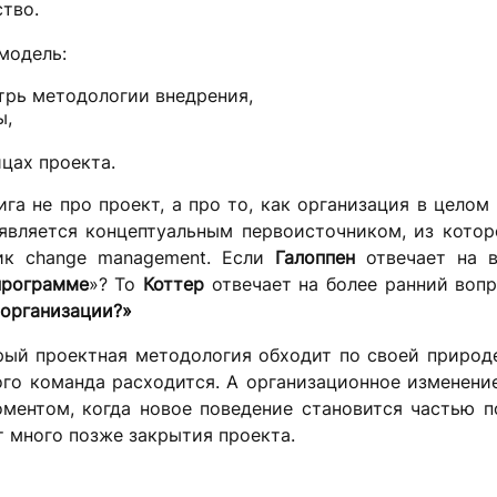
ство.
модель:
трь методологии внедрения,
ы,
цах проекта.
нига не про проект, а про то, как организация в целом
 является концептуальным первоисточником, из кото
ик change management. Если
Галоппен
отвечает на в
программе
»? То
Коттер
отвечает на более ранний воп
 организации?»
рый проектная методология обходит по своей природ
рого команда расходится. А организационное изменени
оментом, когда новое поведение становится частью 
т много позже закрытия проекта.