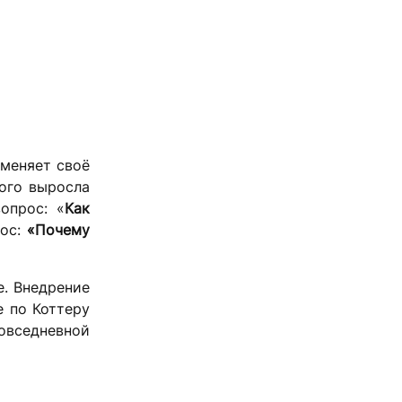
 меняет своё
рого выросла
опрос: «
Как
рос:
«Почему
е. Внедрение
е по Коттеру
повседневной