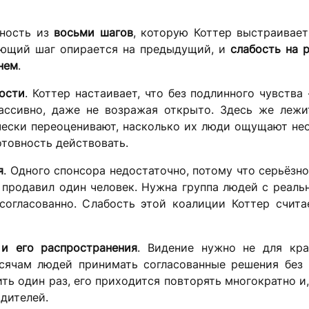
ьность из
восьми шагов
, которую Коттер выстраивае
ующий шаг опирается на предыдущий, и
слабость на 
нем
.
ости
. Коттер настаивает, что без подлинного чувства
пассивно, даже не возражая открыто. Здесь же лежи
чески переоценивают, насколько их люди ощущают не
отовность действовать.
я
. Одного спонсора недостаточно, потому что серьёзн
 продавил один человек. Нужна группа людей с реаль
согласованно. Слабость этой коалиции Коттер счита
 и его распространения
. Видение нужно не для кра
ысячам людей принимать согласованные решения без 
ть один раз, его приходится повторять многократно и,
дителей.