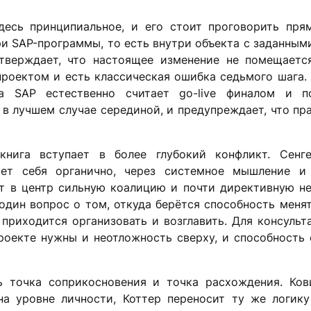
десь принципиальное, и его стоит проговорить прям
ри SAP-программы, то есть внутри объекта с заданным
тверждает, что настоящее изменение не помещаетс
 проектом и есть классическая ошибка седьмого шага.
ка SAP естественно считает go-live финалом и 
e в лучшем случае серединой, и предупреждает, что пр
нига вступает в более глубокий конфликт. Сенг
яет себя органично, через системное мышление и
вит в центр сильную коалицию и почти директивную н
один вопрос о том, откуда берётся способность менят
 приходится организовать и возглавить. Для консульт
роекте нужны и неотложность сверху, и способность
ь точка соприкосновения и точка расхождения. Ков
на уровне личности, Коттер переносит ту же логику