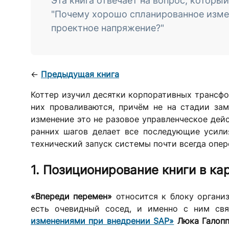
Эта книга отвечает на вопрос, которы
"Почему хорошо спланированное измен
проектное напряжение?"
←
Предыдущая книга
Коттер изучил десятки корпоративных трансфо
них проваливаются, причём не на стадии замы
изменение это не разовое управленческое дейс
ранних шагов делает все последующие усилия
технический запуск системы почти всегда опе
1. Позиционирование книги в ка
«Впереди перемен»
относится к блоку организ
есть очевидный сосед, и именно с ним св
изменениями при внедрении SAP»
Люка Галопп