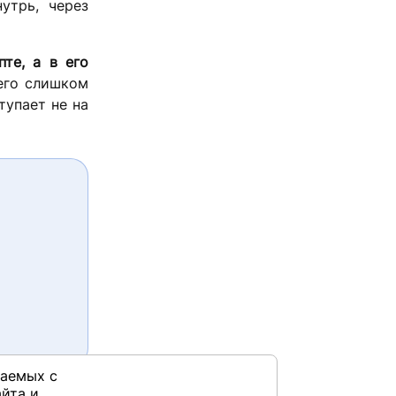
утрь, через
те, а в его
 его слишком
тупает не на
раемых с
йта и