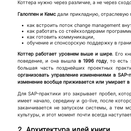
Коттера нужно через различие, а не через сход
Галоппен и Кемс
дали прикладную, отраслевую 
как встроить поток change management вну
как работать со стейкхолдерами программ
как готовить коммуникации,
обучение и спонсорскую поддержку в грани
Коттер работает уровнем выше и шире
. Его к
поведение, и она вышла
в 1996 году
, то есть
большая часть позднейших проектных практ
организовать управление изменениями в SAP-
изменение вообще приживается или умирает в
Для SAP-практики это закрывает пробел, кото
имеет начало, середину и go-live, после кото
заканчивается не запуском системы, а тем м
культуры, и этот момент почти всегда наступае
2. Архитектура идей книги