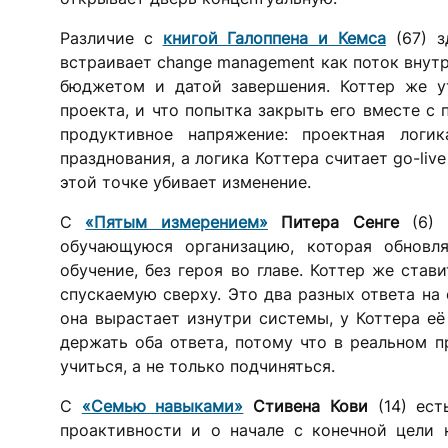
Различие с
книгой Галоппена и Кемса
(67) з
встраивает change management как поток внут
бюджетом и датой завершения. Коттер же у
проекта, и что попытка закрыть его вместе с
продуктивное напряжение: проектная логи
празднования, а логика Коттера считает go-liv
этой точке убивает изменение.
С
«Пятым измерением»
Питера Сенге
(6) к
обучающуюся организацию, которая обновл
обучение, без героя во главе. Коттер же ста
спускаемую сверху. Это два разных ответа на 
она вырастает изнутри системы, у Коттера её
держать оба ответа, потому что в реальном п
учиться, а не только подчиняться.
С
«Семью навыками»
Стивена Кови
(14) ест
проактивности и о начале с конечной цели 