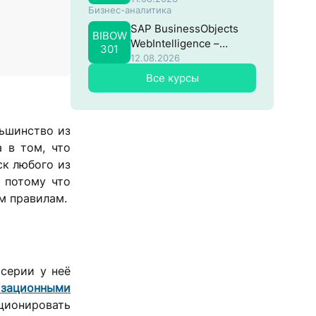
Бизнес-аналитика
SAP BusinessObjects
BIBOW
WebIntelligence –
301
Продвинутый
12.08.2026
Все курсы
льшинство из
а в том, что
ск любого из
 потому что
м правилам.
 серии у неё
изационными
ционировать