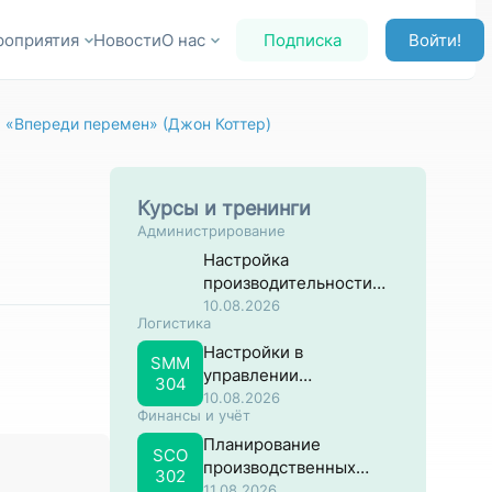
роприятия
Новости
О нас
Подписка
Войти!
: «Впереди перемен» (Джон Коттер)
Курсы и тренинги
Администрирование
Настройка
производительности
систем на основе SAP
10.08.2026
Логистика
NW ABAP
Настройки в
SMM
управлении
304
материальными
10.08.2026
Финансы и учёт
потоками в SAP
Планирование
SCO
производственных
302
затрат в SAP
11.08.2026