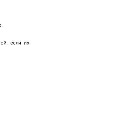
о.
ой, если их