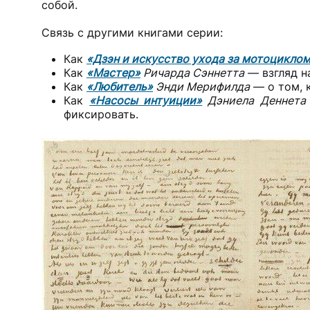
собой.
Связь с другими книгами серии:
Как
«Дзэн и искусство ухода за мотоцикло
Как
«Мастер»
Ричарда Сэннетта
— взгляд н
Как
«Любитель»
Энди Мерифилда
— о том, к
Как
«Насосы интуиции»
Дэниела Деннета
фиксировать.