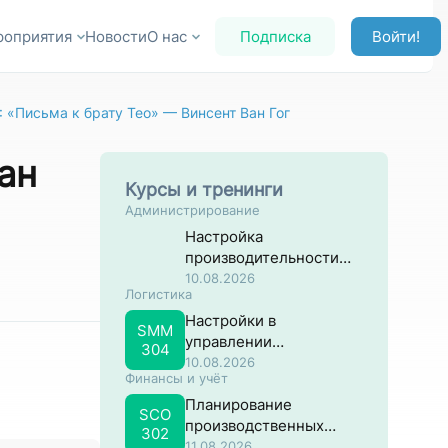
роприятия
Новости
О нас
Подписка
Войти!
 «Письма к брату Тео» — Винсент Ван Гог
ан
Курсы и тренинги
Администрирование
Настройка
производительности
систем на основе SAP
10.08.2026
Логистика
NW ABAP
Настройки в
SMM
управлении
304
материальными
10.08.2026
Финансы и учёт
потоками в SAP
Планирование
SCO
производственных
302
затрат в SAP
11.08.2026