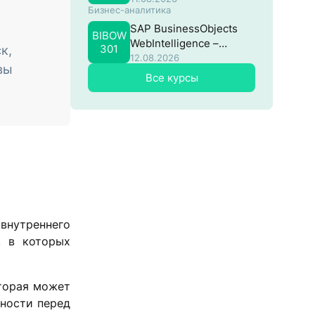
Бизнес-аналитика
SAP BusinessObjects
BIBOW
WebIntelligence –
301
к,
Продвинутый
12.08.2026
вы
Все курсы
 внутреннего
, в которых
оторая может
тности перед