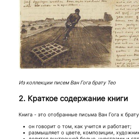
Из коллекции писем Ван Гога брату Тео
2. Краткое содержание книги
Книга - это отобранные письма Ван Гога к брату,
он говорит о том, как учится и работает;
размышляет о цвете, композиции, художника
делится внутренней болью, чувствами и ст