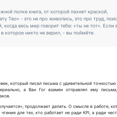
ижной полке книга, от которой пахнет краской,
у Тео» - это не про живопись, это про труд, поис
 когда весь мир говорит тебе: «ты не тот». Если 
в которое никто не верил, - вы поймёте.
ловек, который писал письма с удивительной точностью
ериально, а Ван Гог взамен отправлял ему письма
зков.
получается», продолжает делать. О смысле в работе, к
чтение для тех, кто работает не ради KPI, а ради чес