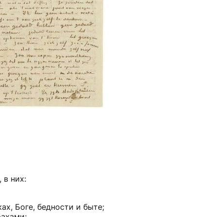
 в них:
х, Боге, бедности и быте;
рахами;