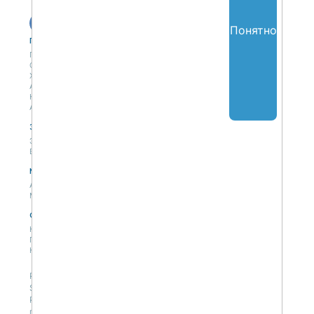
Понятно
Публикации
Учебный центр
Публикации
Учебный центр
Обсуждения
Выбрать обучение
Журнал
Форматы и опции
Антологии
Колонки
Авторы
Экспертная сеть
Партнерская сеть
Экспертная сеть
Вакансии
Мероприятия
Новости
Анонсы мероприятий
Материалы мероприятий
О нас
Концепция
Политики
Контакты
Републикация материалов — только со ссылкой на
SAPLAND.RU, с разрешения редакции сайта.
Редакция не несет ответственности за высказывания
пользователей на сайте.