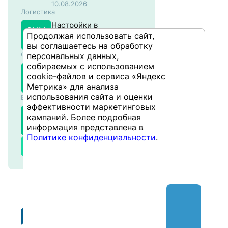
систем на основе SAP
10.08.2026
Логистика
NW ABAP
Настройки в
SMM
Продолжая использовать сайт,
управлении
304
вы соглашаетесь на обработку
материальными
10.08.2026
Финансы и учёт
персональных данных,
потоками в SAP
собираемых с использованием
Планирование
SCO
cookie-файлов и сервиса «Яндекс
производственных
302
Метрика» для анализа
затрат в SAP
11.08.2026
использования сайта и оценки
Бизнес-аналитика
эффективности маркетинговых
SAP BusinessObjects
BIBOW
кампаний. Более подробная
WebIntelligence –
301
информация представлена в
Продвинутый
12.08.2026
Политике конфиденциальности
.
Все курсы