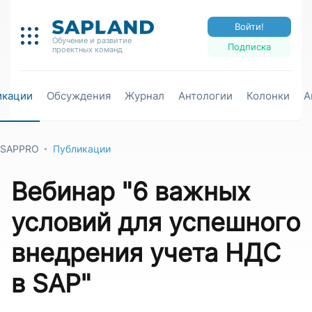
Войти!
Обучение и развитие
Подписка
проектных команд
икации
Обсуждения
Журнал
Антологии
Колонки
А
SAPPRO
Публикации
Вебинар "6 важных
условий для успешного
внедрения учета НДС
в SAP"