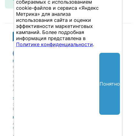
собираемых с использованием
cookie-файлов и сервиса «Яндекс
Метрика» для анализа
использования сайта и оценки
эффективности маркетинговых
кампаний. Более подробная
информация представлена в
Политике конфиденциальности
.
Публикации
Учебный центр
Публикации
Учебный центр
Обсуждения
Выбрать обучение
Журнал
Форматы и опции
Антологии
Понятно
Колонки
Авторы
Экспертная сеть
Партнерская сеть
Экспертная сеть
Вакансии
Мероприятия
Новости
Анонсы мероприятий
Материалы мероприятий