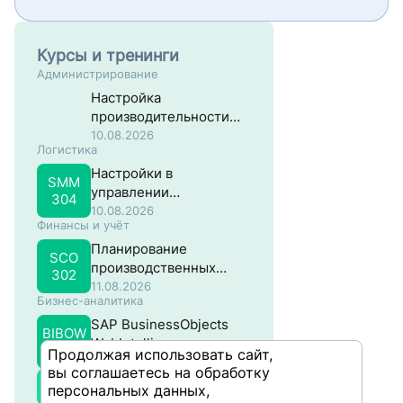
Курсы и тренинги
Администрирование
Настройка
производительности
систем на основе SAP
10.08.2026
Логистика
NW ABAP
Настройки в
SMM
управлении
304
материальными
10.08.2026
Финансы и учёт
потоками в SAP
Планирование
SCO
производственных
302
затрат в SAP
11.08.2026
Бизнес-аналитика
SAP BusinessObjects
BIBOW
WebIntelligence –
301
Продолжая использовать сайт,
Продвинутый
12.08.2026
вы соглашаетесь на обработку
Все курсы
персональных данных,