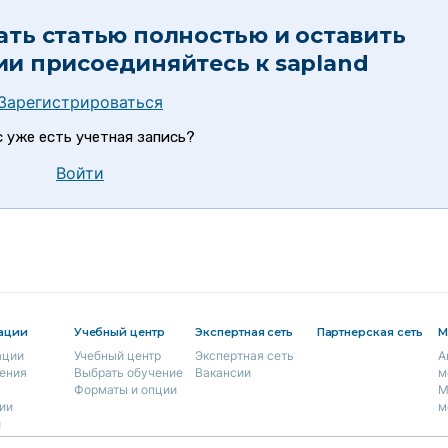
ать статью полностью и оставить
ии присоединяйтесь к
sapland
Зарегистрироваться
с уже есть учетная запись?
Войти
ации
Учебный центр
Экспертная сеть
Партнерская сеть
М
ации
Учебный центр
Экспертная сеть
А
ения
Выбрать обучение
Вакансии
м
Форматы и опции
М
ии
м
и