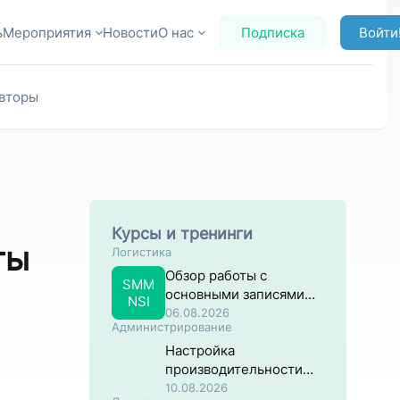
ь
Мероприятия
Новости
О нас
Подписка
Войти
вторы
Курсы и тренинги
ты
Логистика
Обзор работы с
SMM
основными записями
NSI
материалов в разрезе
06.08.2026
Администрирование
закупок
Настройка
производительности
систем на основе SAP
10.08.2026