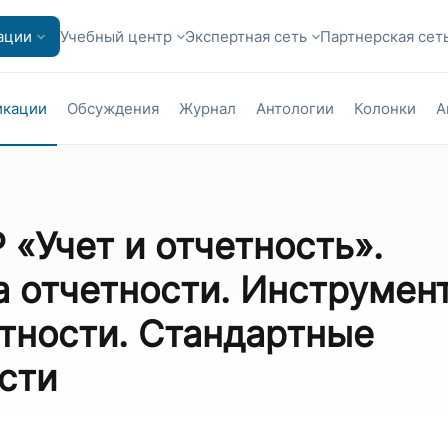
ации
Учебный центр
Экспертная сеть
Партнерская сет
икации
Обсуждения
Журнал
Антологии
Колонки
А
 «Учет и отчетность».
а отчетности. Инструмен
етности. Стандартные
сти