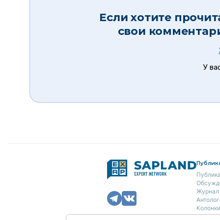
Если хотите прочит
свои комментар
У ва
Публик
Публик
Обсужд
Журнал
Антолог
Колонк
Авторы