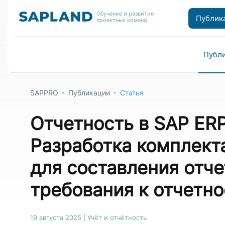
Обучение и развитие
Публик
проектных команд
Публ
SAPPRO
Публикации
Статья
Отчетность в SAP ERP
Разработка комплект
для составления отч
требования к отчетно
19 августа 2025
|
Учёт и отчётность