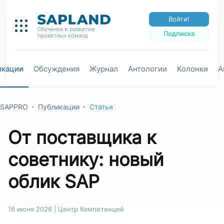
Войти!
Обучение и развитие
Подписка
проектных команд
икации
Обсуждения
Журнал
Антологии
Колонки
А
SAPPRO
Публикации
Статья
От поставщика к
советнику: новый
облик SAP
16 июня 2026
|
Центр Компетенций