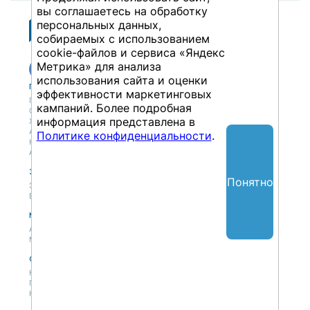
вы соглашаетесь на обработку
персональных данных,
собираемых с использованием
cookie-файлов и сервиса «Яндекс
Метрика» для анализа
использования сайта и оценки
Публикации
Учебный центр
эффективности маркетинговых
Публикации
Учебный центр
кампаний. Более подробная
Обсуждения
Выбрать обучение
информация представлена в
Журнал
Форматы и опции
Антологии
Политике конфиденциальности
.
Колонки
Авторы
Экспертная сеть
Партнерская сеть
Понятно
Экспертная сеть
Вакансии
Мероприятия
Новости
Анонсы мероприятий
Материалы мероприятий
О нас
Концепция
Политики
Контакты