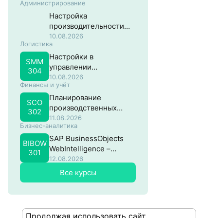
Администрирование
Настройка
производительности
систем на основе SAP
10.08.2026
Логистика
NW ABAP
Настройки в
SMM
управлении
304
материальными
10.08.2026
Финансы и учёт
потоками в SAP
Планирование
SCO
производственных
302
затрат в SAP
11.08.2026
Бизнес-аналитика
SAP BusinessObjects
BIBOW
WebIntelligence –
301
Продвинутый
12.08.2026
Все курсы
Продолжая использовать сайт,