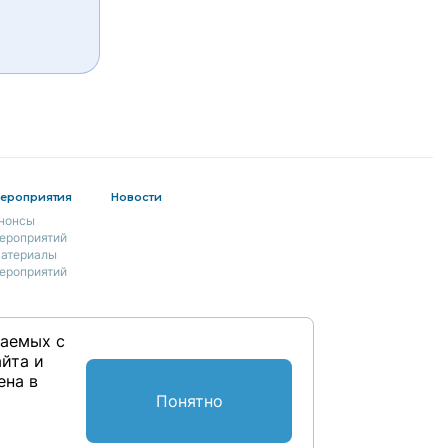
ероприятия
Новости
нонсы
ероприятий
атериалы
ероприятий
раемых с
йта и
ена в
Понятно
- 2026, Издательство ООО «Эксперт