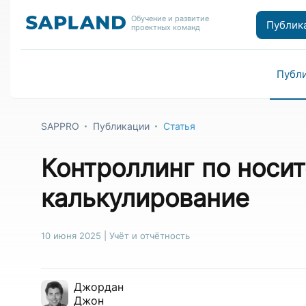
Обучение и развитие
Публик
проектных команд
Публ
SAPPRO
Публикации
Статья
Контроллинг по носит
калькулирование
10 июня 2025
|
Учёт и отчётность
Джордан
Джон