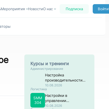
ь
Мероприятия
Новости
О нас
Подписка
Войти
вторы
ое
Курсы и тренинги
Администрирование
Настройка
производительности
систем на основе SAP
10.08.2026
Логистика
NW ABAP
Настройки в
SMM
управлении
304
материальными
10.08.2026