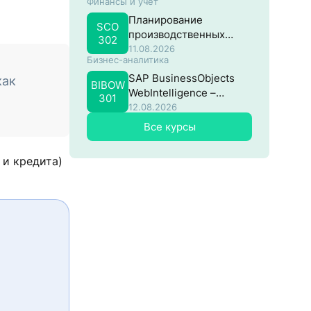
Финансы и учёт
потоками в SAP
Планирование
SCO
производственных
302
затрат в SAP
11.08.2026
Бизнес-аналитика
SAP BusinessObjects
как
BIBOW
WebIntelligence –
301
Продвинутый
12.08.2026
Все курсы
 и кредита)