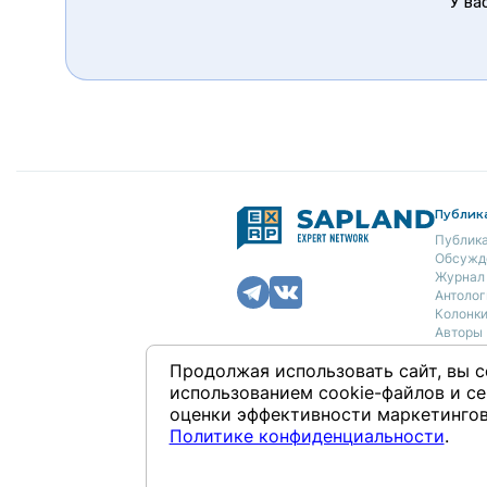
У ва
Публик
Публик
Обсужд
Журнал
Антолог
Колонк
Авторы
О нас
Продолжая использовать сайт, вы с
использованием cookie-файлов и се
Концеп
Полити
оценки эффективности маркетингов
Контак
Политике конфиденциальности
.
Републикация материалов — тольк