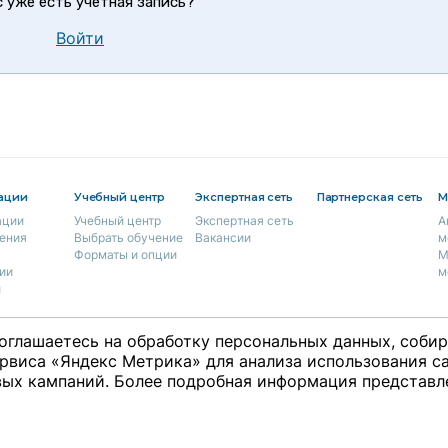
с уже есть учетная запись?
Войти
ации
Учебный центр
Экспертная сеть
Партнерская сеть
М
ации
Учебный центр
Экспертная сеть
А
ения
Выбрать обучение
Вакансии
м
Форматы и опции
М
ии
м
и
оглашаетесь на обработку персональных данных, соби
рвиса «Яндекс Метрика» для анализа использования са
ция
ки
ых кампаний. Более подробная информация представл
ты
о со
Редакция не несет ответственности за
18+ © 2009 