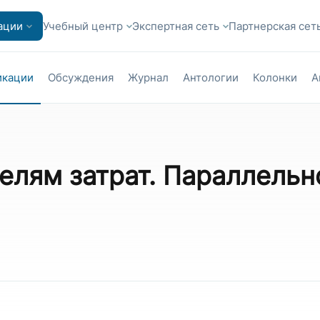
ации
Учебный центр
Экспертная сеть
Партнерская сет
икации
Обсуждения
Журнал
Антологии
Колонки
А
елям затрат. Параллельн