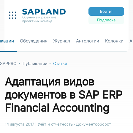
Войти!
Обучение и развитие
Подписка
проектных команд
икации
Обсуждения
Журнал
Антологии
Колонки
А
SAPPRO
Публикации
Статья
Адаптация видов
документов в SAP ERP
Financial Accounting
14 августа 2017
|
Учёт и отчётность
Документооборот