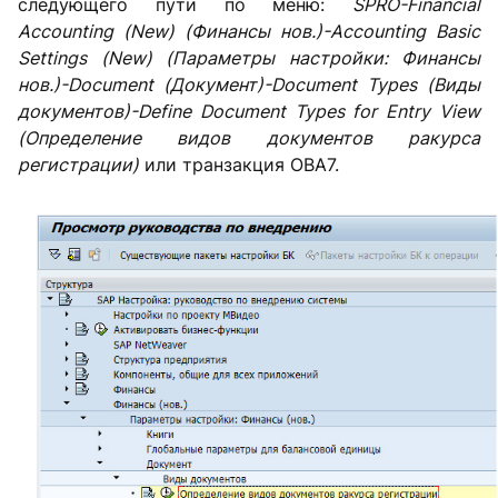
следующего пути по меню:
SPRO-
Financial
Accounting (
New) (Финансы нов.)-
Accounting
Basic
Settings (
New) (Параметры настройки: Финансы
нов.)-
Document (Документ)-
Document
Types (Виды
документов)-
Define
Document
Types
for
Entry
View
(Определение видов документов ракурса
регистрации)
или транзакция OBA7.