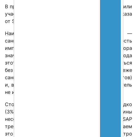
В противовес предыдущему вопросу, мы спросили
участников опроса об основных причинах отказа
от SAP.
Наиболее часто упоминаемая причина —
санкционные ограничения и необходимость
импортозамещения ПО (45%). Доля этого фактора
значительно выросла за год — в опросе 2022 года
этот показатель составлял 33%. Риски остаться
без системы упоминаются значительно реже
санкционных рисков (упоминаются в 21% ответов)
и, в сравнении с прошлым годом, этот показатель
не изменился.
Стоит также отметить, что компании крайне редко
(3%) указывают в качестве причины
несоответствие функционала систем SAP
требованиям российского рынка. Мы связываем
это с тем, что партнерская экосистема быстро