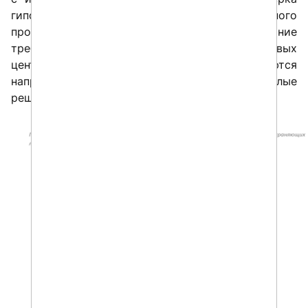
гипотез, тестирование отечественного
программного обеспечения и формирование
требований к его развитию в рамках отраслевых
центров компетенций. Лидерами являются
направления, в которых есть наиболее зрелые
решения от отечественных вендоров.