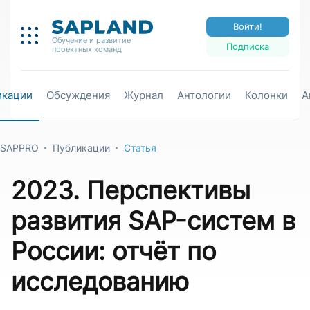
Войти!
Обучение и развитие
Подписка
проектных команд
икации
Обсуждения
Журнал
Антологии
Колонки
А
SAPPRO
Публикации
Статья
2023. Перспективы
развития SAP-систем в
России: отчёт по
исследованию