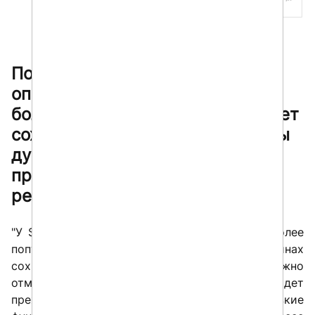
По результатам прошлогоднего
опроса мы выяснили, что
большинство компаний планирует
сохранить SAP-ландшафт. Как вы
думаете, почему компании
продолжают использовать
решения SAP?
"У SAP нет достойной альтернативы" — наиболее
популярный ответ (30%) на вопрос о причинах
сохранения SAP-ландшафта. Здесь важно
отметить, что в данном контексте речь идет
прежде всего о решениях класса ERP. Есть узкие