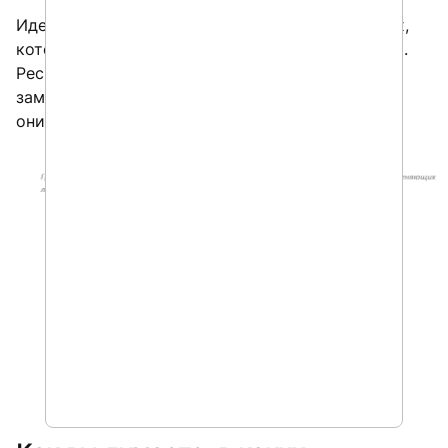
Идентичную картину мы видим в тех компаниях,
которые приняли решение о замене SAP систем.
Респонденты отвечали на вопрос относительно
замещения систем внутри компании, в которой
они работают.