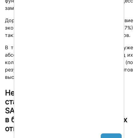
функциональные области, в которых процесс
замены SAP выглядит более простой задачей.
Дороговизна, затраты времени (29%) и отсутствие
экономического эффекта от замены систем (27%)
также были названы в числе решающих факторов.
В то, что SAP когда-нибудь вернется, верит уже
абсолютное меньшинство (12% голосов). За год их
количество сократилось почти вдвое (по
результатам опроса 2022 года 22% респондентов
высказали подобное мнение).
Некоторые компании уже
стартовали проекты по замене
SAP. Как вы думаете, что
в
большей степени побуждает их
отказаться от SAP?