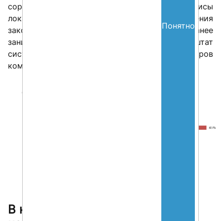
сориентировалась и взяла на свои плечи сервисы
локализации систем под изменения
Понятно
законодательства, а люди, которые ранее
занимались этими задачами в SAP, перешли в штат
системных интеграторов и клиентских центров
компетенций.
В каких функциональных