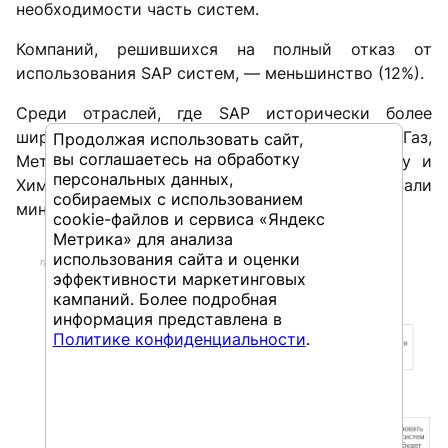
необходимости часть систем.
Компаний, решившихся на полный отказ от
использования SAP систем, — меньшинство (12%).
Среди отраслей, где SAP исторически более
широко представлен, можно выделить Нефте-Газ,
Продолжая использовать сайт,
вы соглашаетесь на обработку
Металлургию, Торговлю, Финансы, Энергетику и
персональных данных,
Химию — в этих сферах мы зафиксировали
собираемых с использованием
минимальный процент отказа от решений SAP.
cookie-файлов и сервиса «Яндекс
Метрика» для анализа
использования сайта и оценки
эффективности маркетинговых
кампаний. Более подробная
информация представлена в
Политике конфиденциальности
.