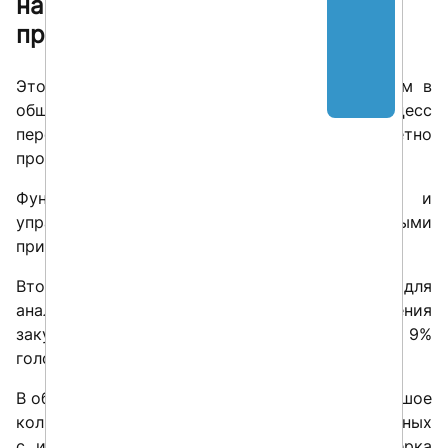
направлениях замещение SAP
происходит наиболее активно?
Этот вопрос мы задавали всем респондентам в
общем виде, однако те, кто уже начал процесс
перехода на другие системы, отвечали конкретно
про ситуацию в своей компании.
Функционал управления финансами (21%) и
управления персоналом (19%) выглядят явными
приоритетами для обеих категорий компаний.
Вторым приоритетом идут решения для
аналитики, управление логистикой и управления
закупками, получившие равномерно по 9%
голосов.
В обсуждении с респондентами мы видим большое
количество пилотных проектов, связанных
с импортозамещением. Идет активная проверка